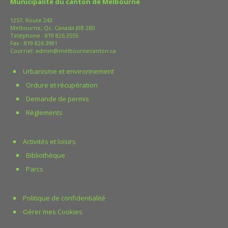
Municipalité du canton de Melbourne
1257, Route 243
Melbourne, Qc, Canada J0B 2B0
Téléphone :
819 826.3555
Fax : 819 826.3981
Courriel:
admin@melbournecanton.ca
Urbanisme et environnement
Ordure et récupération
Demande de permis
Règlements
Activités et loisirs
Bibliothèque
Parcs
Politique de confidentialité
Gérer mes Cookies