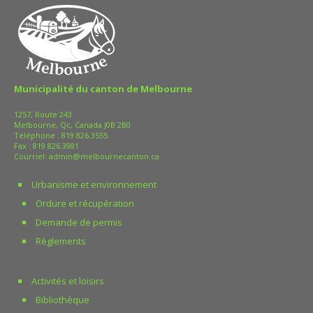
Municipalité du canton de Melbourne
1257, Route 243
Melbourne, Qc, Canada J0B 2B0
Téléphone :
819 826.3555
Fax : 819 826.3981
Courriel:
admin@melbournecanton.ca
Urbanisme et environnement
Ordure et récupération
Demande de permis
Règlements
Activités et loisirs
Bibliothèque