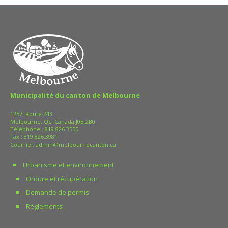
plusieurs champs
d’interventions
Une fonction méconnue
Municipalité du canton de Melbourne
1257, Route 243
Melbourne, Qc, Canada J0B 2B0
Téléphone :
819 826.3555
Fax : 819 826.3981
Courriel:
admin@melbournecanton.ca
Urbanisme et environnement
Ordure et récupération
Demande de permis
Règlements