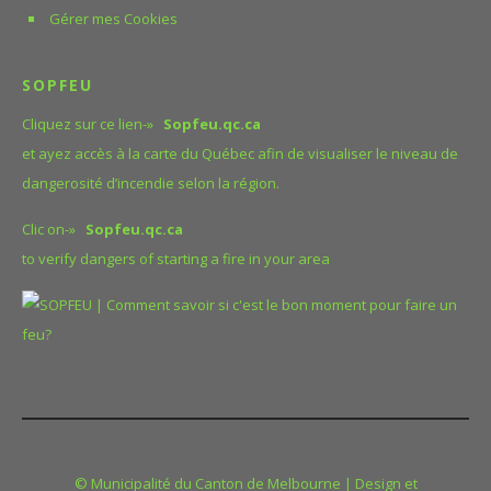
brossez
procéder à une analyse
Gérer mes Cookies
les dents.
complémentaire
Préférez
physico-chimique pour
SOPFEU
les
différents types de
douches
métaux (arsenic,
Cliquez sur ce lien-»
Sopfeu.qc.ca
aux bains
manganèse, nitrates,
et ayez accès à la carte du Québec afin de visualiser le niveau de
et prenez
nitrites, etc.)
dangerosité d’incendie selon la région.
des
Liste des
douches
Clic on-»
Sopfeu.qc.ca
détaillants en
de courte
to verify dangers of starting a fire in your area
analyse d’eau
durée.
Réutilisez
Puribec
les
Environex-Eurofins
serviettes
Envirosol
après
LCL Génie
chaque
Environnement
utilisation
Eau Experte Estrie
et ainsi
Eauvy M.N. inc
© Municipalité du Canton de Melbourne | Design et