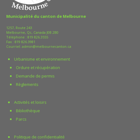
Exigences de
Municipalité du canton de Melbourne
l’analyse
1257, Route 243
Voici quelques
Melbourne, Qc, Canada J0B 2B0
solutions
Téléphone :
819 826.3555
Fax : 819 826.3981
Courriel:
admin@melbournecanton.ca
c’est le
royaume de l’eau et
Urbanisme et environnement
l’endroit où vous
Ordure et récupération
ferez le plus
Demande de permis
d’économies!
Règlements
Bactéries
E. coli
Le bain ou la
Entérocoques
douche
Fermez le
Activités et loisirs
Bactéries atypiques
robinet
Bibliothèque
pendant
Parcs
De plus, il est
que vous
fortement
vous
recommandé de
Politique de confidentialité