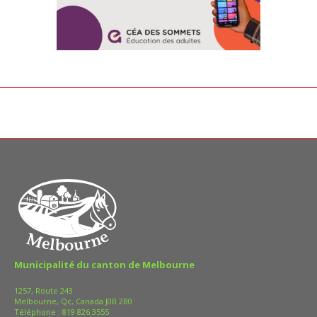
Municipalité du canton de Melbourne
1257, Route 243
Melbourne, Qc, Canada J0B 2B0
Téléphone :
819 826.3555