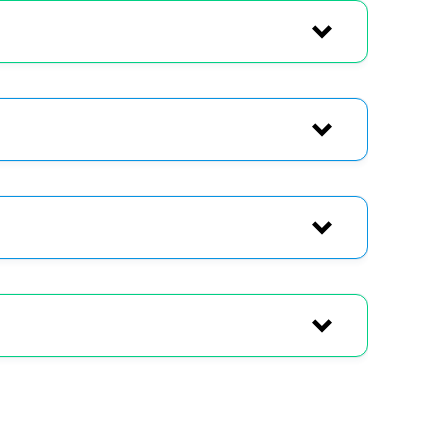
ire PDF
cliquez ICI
tion sur les arbres, le bruit, en