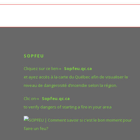
été d’autrui, la protection de la
nt des eaux du toit et le droit de
SOPFEU
Cliquez sur ce lien-»
Sopfeu.qc.ca
et ayez accès à la carte du Québec afin de visualiser le
niveau de dangerosité d’incendie selon la région.
unicipales;
Clic on-»
Sopfeu.qc.ca
to verify dangers of starting a fire in your area
u;