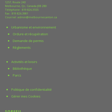
1257, Route 243
Melbourne, Qc, Canada J0B 2B0
Téléphone :
819 826.3555
Fax : 819 826.3981
Courriel:
admin@melbournecanton.ca
Urbanisme et environnement
Ordure et récupération
Demande de permis
Règlements
Activités et loisirs
Bibliothèque
Parcs
Politique de confidentialité
Gérer mes Cookies
SOPFEU