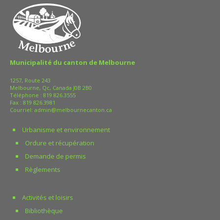
Municipalité du canton de Melbourne
1257, Route 243
Melbourne, Qc, Canada J0B 2B0
Téléphone :
819 826.3555
Fax : 819 826.3981
Courriel:
admin@melbournecanton.ca
Urbanisme et environnement
Ordure et récupération
Demande de permis
Règlements
Activités et loisirs
Bibliothèque