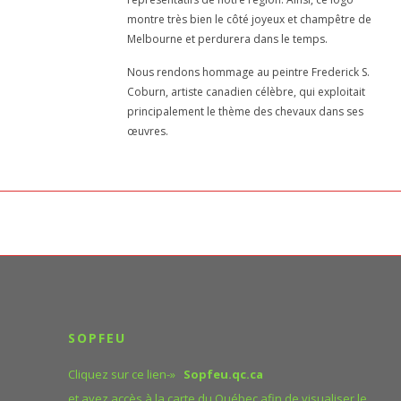
montre très bien le côté joyeux et champêtre de
Melbourne et perdurera dans le temps.
Nous rendons hommage au peintre Frederick S.
Coburn, artiste canadien célèbre, qui exploitait
principalement le thème des chevaux dans ses
œuvres.
SOPFEU
Cliquez sur ce lien-»
Sopfeu.qc.ca
et ayez accès à la carte du Québec afin de visualiser le