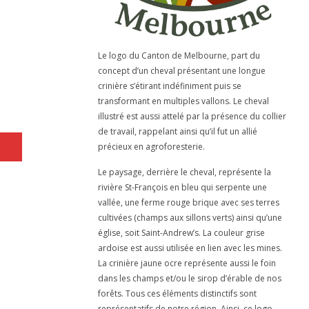
Le logo du Canton de Melbourne, part du
concept d’un cheval présentant une longue
crinière s’étirant indéfiniment puis se
transformant en multiples vallons. Le cheval
illustré est aussi attelé par la présence du collier
de travail, rappelant ainsi qu’il fut un allié
précieux en agroforesterie.
Le paysage, derrière le cheval, représente la
rivière St-François en bleu qui serpente une
vallée, une ferme rouge brique avec ses terres
cultivées (champs aux sillons verts) ainsi qu’une
église, soit Saint-Andrew’s. La couleur grise
ardoise est aussi utilisée en lien avec les mines.
La crinière jaune ocre représente aussi le foin
dans les champs et/ou le sirop d’érable de nos
forêts. Tous ces éléments distinctifs sont
représentatifs de notre région. Ainsi, ce logo